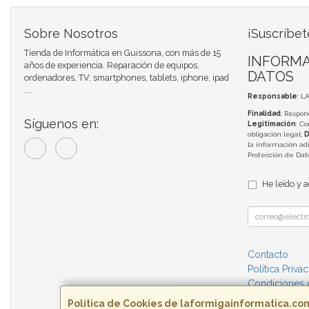
Sobre Nosotros
¡Suscríbet
Tienda de Informática en Guissona, con más de 15
INFORMA
años de experiencia. Reparación de equipos,
DATOS
ordenadores, TV, smartphones, tablets, iphone, ipad
....
Responsable
: L
Finalidad
: Respon
Síguenos en:
Legitimación
: C
obligación legal;
D
la información adi
Protección de Da
He leído y 
Contacto
Política Priva
Condiciones
Política de Cookies de laformigainformatica.co