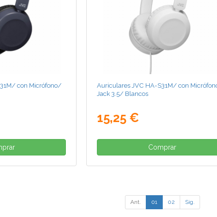
S31M/ con Micrófono/
Auriculares JVC HA-S31M/ con Micrófon
Jack 3.5/ Blancos
15,25 €
prar
Comprar
Ant.
01
02
Sig.