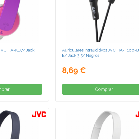
s JVC HA-KD7/ Jack
Auriculares Intrauditivos JVC HA-F160-
E/ Jack 3.5/ Negros
8,69 €
prar
Comprar