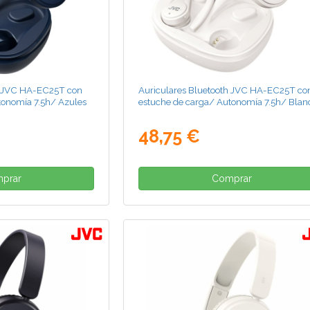
h JVC HA-EC25T con
Auriculares Bluetooth JVC HA-EC25T co
tonomía 7.5h/ Azules
estuche de carga/ Autonomía 7.5h/ Blan
48,75 €
prar
Comprar