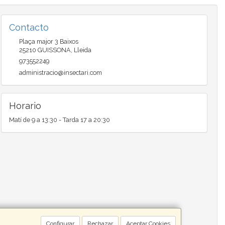
Contacto
Plaça major 3 Baixos
25210
GUISSONA
,
Lleida
973552249
administracio@insectari.com
Horario
Matí de 9 a 13:30 - Tarda 17 a 20:30
Configurar
Rechazar
Aceptar Cookies