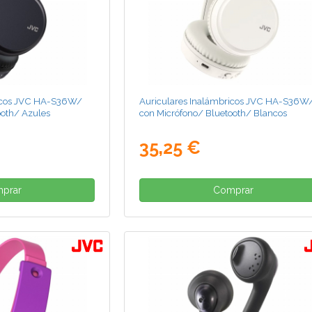
ricos JVC HA-S36W/
Auriculares Inalámbricos JVC HA-S36W
ooth/ Azules
con Micrófono/ Bluetooth/ Blancos
35,25 €
prar
Comprar