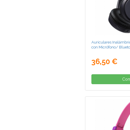
Auriculares Inalámb
con Micrófono/ Bluet
36,50 €
Com