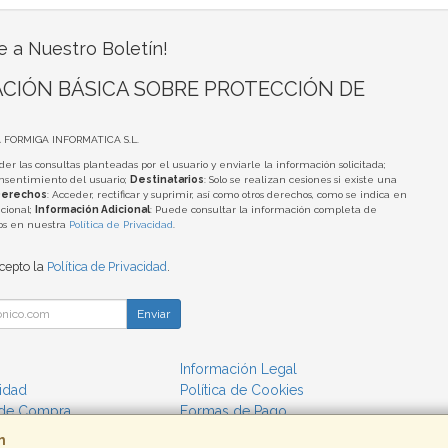
e a Nuestro Boletín!
CIÓN BÁSICA SOBRE PROTECCIÓN DE
A FORMIGA INFORMATICA S.L.
der las consultas planteadas por el usuario y enviarle la información solicitada;
onsentimiento del usuario;
Destinatarios
: Solo se realizan cesiones si existe una
erechos
: Acceder, rectificar y suprimir, así como otros derechos, como se indica en
cional;
Información Adicional
: Puede consultar la información completa de
tos en nuestra
Política de Privacidad
.
acepto la
Política de Privacidad
.
Enviar
Información Legal
cidad
Política de Cookies
 de Compra
Formas de Pago
m