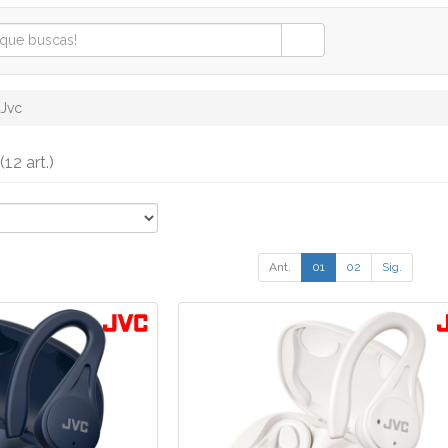
Jvc
(12 art.)
Ant.
01
02
Sig.