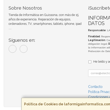
Sobre Nosotros
¡Suscríbet
Tienda de Informática en Guissona, con más de 15
INFORMA
años de experiencia. Reparación de equipos,
DATOS
ordenadores, TV, smartphones, tablets, iphone, ipad
....
Responsable
: L
Finalidad
: Respon
Síguenos en:
Legitimación
: C
obligación legal;
D
la información adi
Protección de Da
He leído y 
Contacto
Política Priva
Condiciones
Política de Cookies de laformigainformatica.co