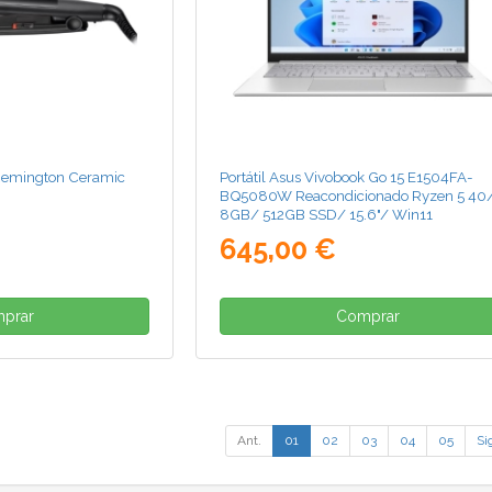
 Remington Ceramic
Portátil Asus Vivobook Go 15 E1504FA-
BQ5080W Reacondicionado Ryzen 5 40
8GB/ 512GB SSD/ 15.6"/ Win11
645,00 €
prar
Comprar
Ant.
01
02
03
04
05
Si