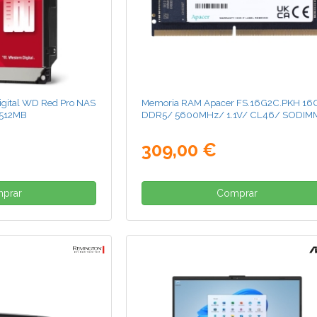
igital WD Red Pro NAS
Memoria RAM Apacer FS.16G2C.PKH 16
 512MB
DDR5/ 5600MHz/ 1.1V/ CL46/ SODIM
309,00 €
prar
Comprar