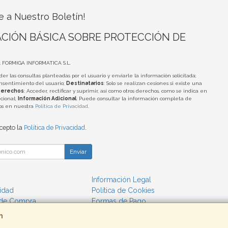
e a Nuestro Boletín!
CIÓN BÁSICA SOBRE PROTECCIÓN DE
A FORMIGA INFORMATICA S.L.
der las consultas planteadas por el usuario y enviarle la información solicitada;
onsentimiento del usuario;
Destinatarios
: Solo se realizan cesiones si existe una
erechos
: Acceder, rectificar y suprimir, así como otros derechos, como se indica en
cional;
Información Adicional
: Puede consultar la información completa de
tos en nuestra
Política de Privacidad
.
acepto la
Política de Privacidad
.
Enviar
Información Legal
cidad
Política de Cookies
 de Compra
Formas de Pago
m