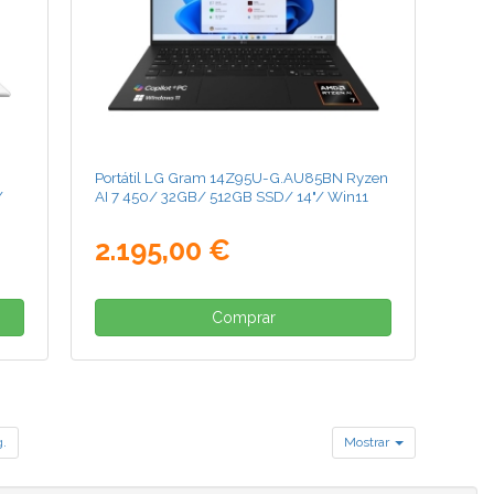
Portátil LG Gram 14Z95U-G.AU85BN Ryzen
/
AI 7 450/ 32GB/ 512GB SSD/ 14"/ Win11
2.195,00 €
Comprar
g.
Mostrar