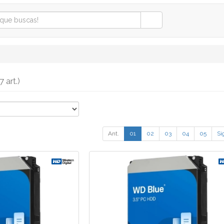
7 art.)
Ant.
01
02
03
04
05
Si