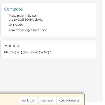
Contacto
Plaça major 3 Baixos
25210
GUISSONA
,
Lleida
973552249
administracio@insectari.com
Horario
Matí de 9 a 13:30 - Tarda 17 a 20:30
Configurar
Rechazar
Aceptar Cookies