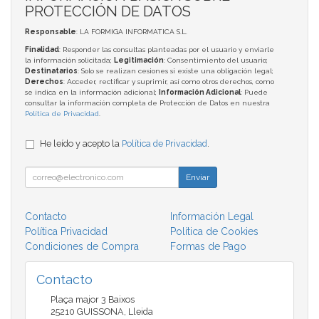
PROTECCIÓN DE DATOS
Responsable
: LA FORMIGA INFORMATICA S.L.
Finalidad
: Responder las consultas planteadas por el usuario y enviarle
la información solicitada;
Legitimación
: Consentimiento del usuario;
Destinatarios
: Solo se realizan cesiones si existe una obligación legal;
Derechos
: Acceder, rectificar y suprimir, así como otros derechos, como
se indica en la información adicional;
Información Adicional
: Puede
consultar la información completa de Protección de Datos en nuestra
Política de Privacidad
.
He leído y acepto la
Política de Privacidad
.
Enviar
Contacto
Información Legal
Política Privacidad
Política de Cookies
Condiciones de Compra
Formas de Pago
Contacto
Plaça major 3 Baixos
25210
GUISSONA
,
Lleida