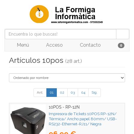
Menú
Acceso
Contacto
0
Artículos 10pos
(28 art.)
Ant.
01
02
03
04
Sig.
10POS - RP-12N
Impresora de Tickets 10POS RP-12N/
Térmica/ Ancho papel 80mm/ USB-
RS232-Ethernet-RJ11/ Negra
96,99 €