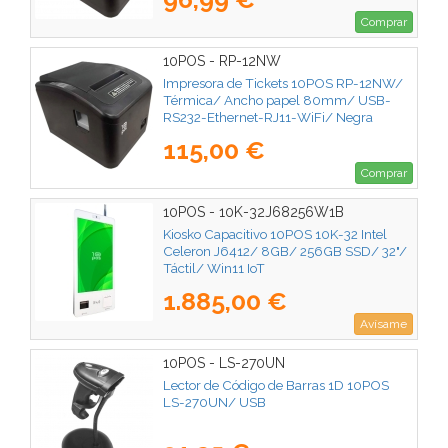
Comprar
10POS - RP-12NW
Impresora de Tickets 10POS RP-12NW/
Térmica/ Ancho papel 80mm/ USB-
RS232-Ethernet-RJ11-WiFi/ Negra
115,00 €
Comprar
10POS - 10K-32J68256W1B
Kiosko Capacitivo 10POS 10K-32 Intel
Celeron J6412/ 8GB/ 256GB SSD/ 32"/
Táctil/ Win11 IoT
1.885,00 €
Avísame
10POS - LS-270UN
Lector de Código de Barras 1D 10POS
LS-270UN/ USB