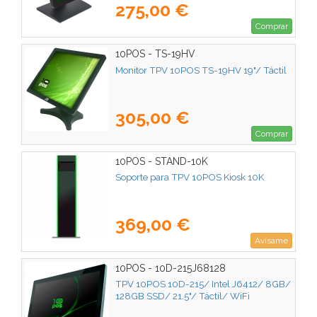
275,00 €
Comprar
10POS - TS-19HV
Monitor TPV 10POS TS-19HV 19"/ Táctil
305,00 €
Comprar
10POS - STAND-10K
Soporte para TPV 10POS Kiosk 10K
369,00 €
Avísame
10POS - 10D-215J68128
TPV 10POS 10D-215/ Intel J6412/ 8GB/
128GB SSD/ 21.5"/ Táctil/ WiFi