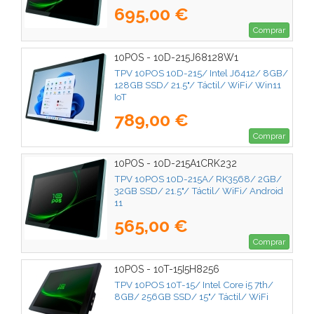
695,00 €
Comprar
10POS - 10D-215J68128W1
TPV 10POS 10D-215/ Intel J6412/ 8GB/
128GB SSD/ 21.5"/ Táctil/ WiFi/ Win11
IoT
789,00 €
Comprar
10POS - 10D-215A1CRK232
TPV 10POS 10D-215A/ RK3568/ 2GB/
32GB SSD/ 21.5"/ Táctil/ WiFi/ Android
11
565,00 €
Comprar
10POS - 10T-15I5H8256
TPV 10POS 10T-15/ Intel Core i5 7th/
8GB/ 256GB SSD/ 15"/ Táctil/ WiFi