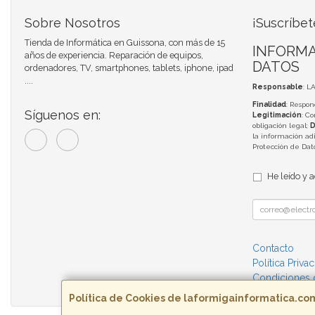
Sobre Nosotros
¡Suscríbet
Tienda de Informática en Guissona, con más de 15
INFORMA
años de experiencia. Reparación de equipos,
DATOS
ordenadores, TV, smartphones, tablets, iphone, ipad
....
Responsable
: L
Finalidad
: Respon
Síguenos en:
Legitimación
: C
obligación legal;
D
la información adi
Protección de Da
He leído y 
Contacto
Política Priva
Condiciones
Política de Cookies de laformigainformatica.co