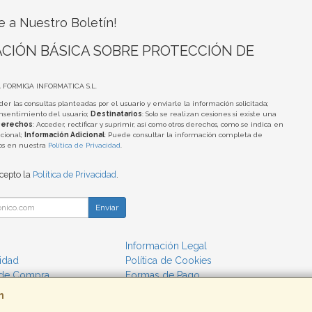
e a Nuestro Boletín!
CIÓN BÁSICA SOBRE PROTECCIÓN DE
A FORMIGA INFORMATICA S.L.
der las consultas planteadas por el usuario y enviarle la información solicitada;
onsentimiento del usuario;
Destinatarios
: Solo se realizan cesiones si existe una
erechos
: Acceder, rectificar y suprimir, así como otros derechos, como se indica en
cional;
Información Adicional
: Puede consultar la información completa de
tos en nuestra
Política de Privacidad
.
acepto la
Política de Privacidad
.
Enviar
Información Legal
cidad
Política de Cookies
 de Compra
Formas de Pago
m