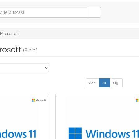
Microsoft
crosoft
(8 art.)
Ant.
01
Sig.