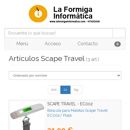
Menú
Acceso
Contacto
0
Artículos Scape Travel
(3 art.)
Ant.
01
Sig.
SCAPE TRAVEL - EC002
Báscula para Maletas Scape Travel
EC002/ Plata
31,99 €