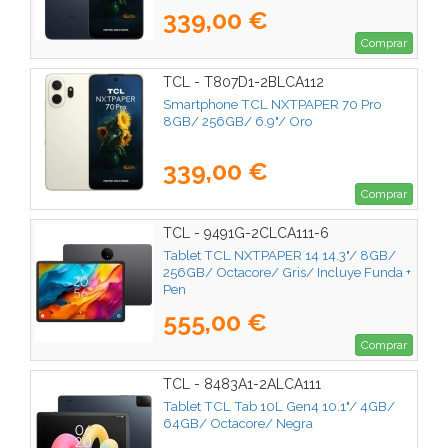
339,00 €
Comprar
TCL - T807D1-2BLCA112
Smartphone TCL NXTPAPER 70 Pro
8GB/ 256GB/ 6.9"/ Oro
339,00 €
Comprar
TCL - 9491G-2CLCA111-6
Tablet TCL NXTPAPER 14 14.3"/ 8GB/
256GB/ Octacore/ Gris/ Incluye Funda +
Pen
555,00 €
Comprar
TCL - 8483A1-2ALCA111
Tablet TCL Tab 10L Gen4 10.1"/ 4GB/
64GB/ Octacore/ Negra