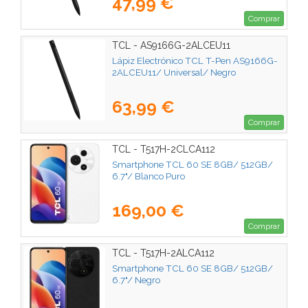
47,99 €
Comprar
TCL - AS9166G-2ALCEU11
Lápiz Electrónico TCL T-Pen AS9166G-
2ALCEU11/ Universal/ Negro
63,99 €
Comprar
TCL - T517H-2CLCA112
Smartphone TCL 60 SE 8GB/ 512GB/
6.7"/ Blanco Puro
169,00 €
Comprar
TCL - T517H-2ALCA112
Smartphone TCL 60 SE 8GB/ 512GB/
6.7"/ Negro