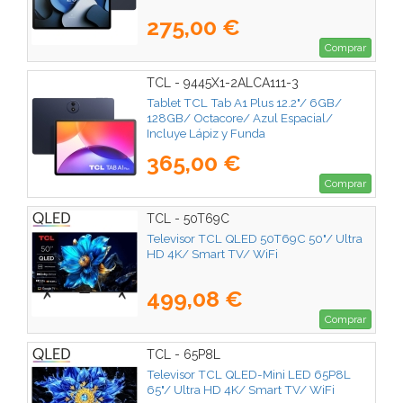
275,00 €
Comprar
TCL - 9445X1-2ALCA111-3
Tablet TCL Tab A1 Plus 12.2"/ 6GB/
128GB/ Octacore/ Azul Espacial/
Incluye Lápiz y Funda
365,00 €
Comprar
TCL - 50T69C
Televisor TCL QLED 50T69C 50"/ Ultra
HD 4K/ Smart TV/ WiFi
499,08 €
Comprar
TCL - 65P8L
Televisor TCL QLED-Mini LED 65P8L
65"/ Ultra HD 4K/ Smart TV/ WiFi