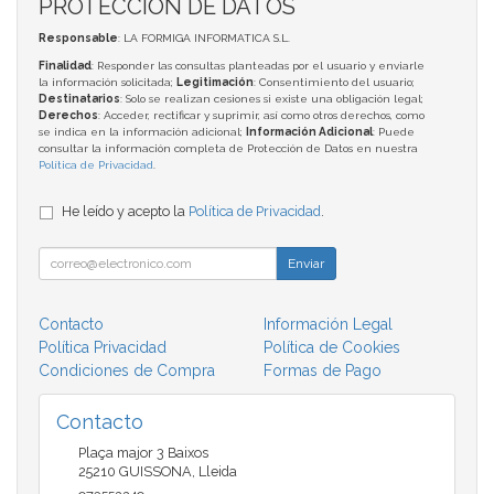
PROTECCIÓN DE DATOS
Responsable
: LA FORMIGA INFORMATICA S.L.
Finalidad
: Responder las consultas planteadas por el usuario y enviarle
la información solicitada;
Legitimación
: Consentimiento del usuario;
Destinatarios
: Solo se realizan cesiones si existe una obligación legal;
Derechos
: Acceder, rectificar y suprimir, así como otros derechos, como
se indica en la información adicional;
Información Adicional
: Puede
consultar la información completa de Protección de Datos en nuestra
Política de Privacidad
.
He leído y acepto la
Política de Privacidad
.
Enviar
Contacto
Información Legal
Política Privacidad
Política de Cookies
Condiciones de Compra
Formas de Pago
Contacto
Plaça major 3 Baixos
25210
GUISSONA
,
Lleida