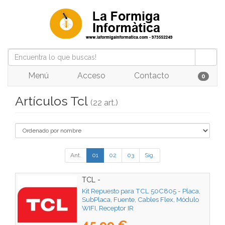
Menú
Acceso
Contacto
0
Artículos Tcl
(22 art.)
Ant.
01
02
03
Sig.
TCL -
Kit Repuesto para TCL 50C805 - Placa,
SubPlaca, Fuente, Cables Flex, Módulo
WIFI, Receptor IR
45,99 €